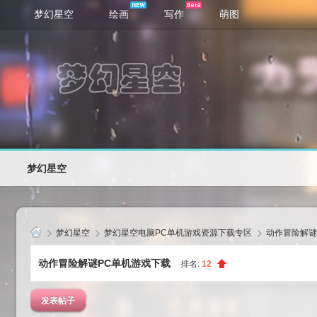
梦幻星空
绘画
写作
萌图
梦幻星空
梦幻星空
梦幻星空电脑PC单机游戏资源下载专区
动作冒险解谜
梦
动作冒险解谜PC单机游戏下载
排名:
12
幻
星
发表帖子
空